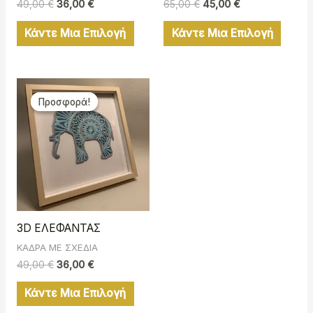
49,00
€
36,00
€
65,00
€
45,00
€
Κάντε Μια Επιλογή
Κάντε Μια Επιλογή
Original
Η
price
τρέχουσα
Προσφορά!
Προσφορά!
was:
τιμή
49,00 €.
είναι:
36,00 €.
3D ΕΛΕΦΑΝΤΑΣ
ΚΑΔΡΑ ΜΕ ΣΧΕΔΙΑ
49,00
€
36,00
€
Κάντε Μια Επιλογή