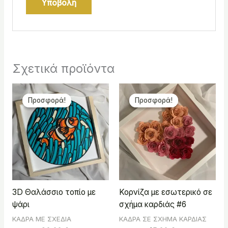
Σχετικά προϊόντα
Original
Η
Original
Η
price
τρέχουσα
price
τρέχουσα
Προσφορά!
Προσφορά!
Προσφορά!
Προσφορά!
was:
τιμή
was:
τιμή
49,00 €.
είναι:
65,00 €.
είναι:
36,00 €.
45,00 €.
3D Θαλάσσιο τοπίο με
Κορνίζα με εσωτερικό σε
ψάρι
σχήμα καρδιάς #6
ΚΑΔΡΑ ΜΕ ΣΧΕΔΙΑ
ΚΑΔΡΑ ΣΕ ΣΧΗΜΑ ΚΑΡΔΙΑΣ