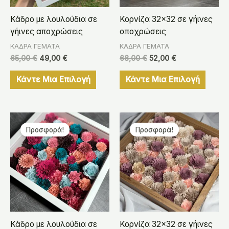
Κάδρο με λουλούδια σε
Κορνίζα 32×32 σε γήινες
γήινες αποχρώσεις
αποχρώσεις
ΚΑΔΡΑ ΓΕΜΑΤΑ
ΚΑΔΡΑ ΓΕΜΑΤΑ
65,00
€
49,00
€
68,00
€
52,00
€
Κάντε Μια Επιλογή
Κάντε Μια Επιλογή
Original
Η
Original
Η
price
τρέχουσα
price
τρέχουσα
Προσφορά!
Προσφορά!
was:
τιμή
was:
τιμή
65,00 €.
είναι:
68,00 €.
είναι:
49,00 €.
52,00 €.
Κάδρο με λουλούδια σε
Κορνίζα 32×32 σε γήινες