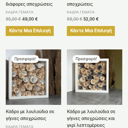
διάφορες αποχρώσεις
αποχρώσεις
ΚΑΔΡΑ ΓΕΜΑΤΑ
ΚΑΔΡΑ ΓΕΜΑΤΑ
65,00
€
49,00
€
68,00
€
52,00
€
Κάντε Μια Επιλογή
Κάντε Μια Επιλογή
Original
Η
Original
Η
price
τρέχουσα
price
τρέχουσα
Προσφορά!
Προσφορά!
was:
τιμή
was:
τιμή
65,00 €.
είναι:
65,00 €.
είναι:
49,00 €.
49,00 €.
Κάδρο με λουλούδια σε
Κάδρο με λουλούδια σε
γήινες αποχρώσεις
γήινες αποχρώσεις και
γκρί λεπτομέρειες
ΚΑΔΡΑ ΓΕΜΑΤΑ