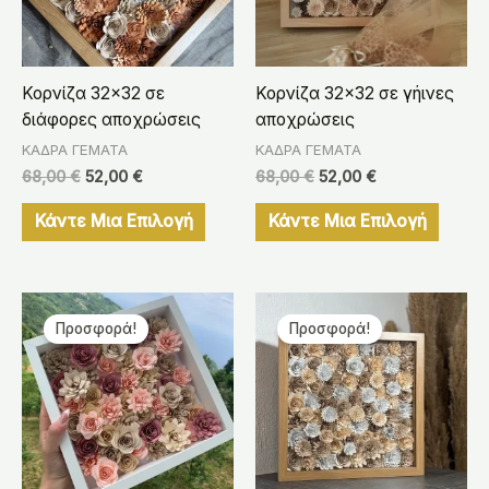
Κορνίζα 32×32 σε
Κορνίζα 32×32 σε γήινες
διάφορες αποχρώσεις
αποχρώσεις
ΚΑΔΡΑ ΓΕΜΑΤΑ
ΚΑΔΡΑ ΓΕΜΑΤΑ
68,00
€
52,00
€
68,00
€
52,00
€
Κάντε Μια Επιλογή
Κάντε Μια Επιλογή
Original
Η
Original
Η
price
τρέχουσα
price
τρέχουσα
Προσφορά!
Προσφορά!
was:
τιμή
was:
τιμή
65,00 €.
είναι:
68,00 €.
είναι:
49,00 €.
52,00 €.