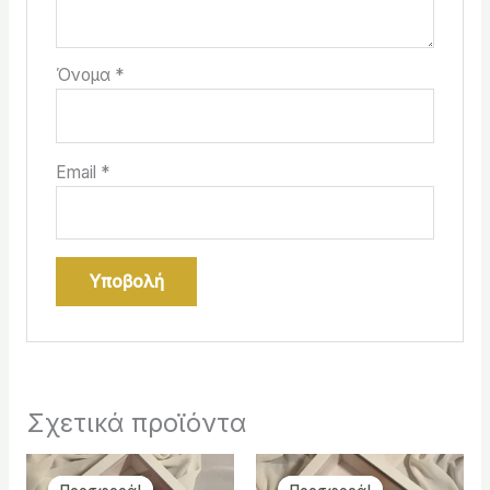
Όνομα
*
Email
*
Σχετικά προϊόντα
Original
Η
Original
Η
price
τρέχουσα
price
τρέχουσα