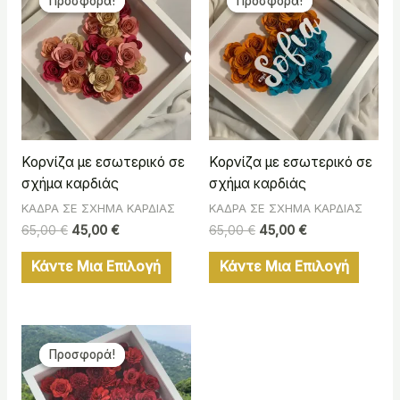
Προσφορά!
Προσφορά!
Προσφορά!
Προσφορά!
was:
τιμή
was:
τιμή
65,00 €.
είναι:
65,00 €.
είναι:
45,00 €.
45,00 €.
Κορνίζα με εσωτερικό σε
Κορνίζα με εσωτερικό σε
σχήμα καρδιάς
σχήμα καρδιάς
ΚΑΔΡΑ ΣΕ ΣΧΗΜΑ ΚΑΡΔΙΑΣ
ΚΑΔΡΑ ΣΕ ΣΧΗΜΑ ΚΑΡΔΙΑΣ
65,00
€
45,00
€
65,00
€
45,00
€
Κάντε Μια Επιλογή
Κάντε Μια Επιλογή
Original
Η
price
τρέχουσα
Προσφορά!
Προσφορά!
was:
τιμή
65,00 €.
είναι:
49,00 €.