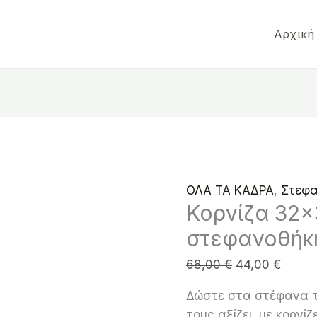
Κορνίζα
Original
Η
32×32
price
τρέχο
Αρχική
ιδανική
was:
τιμή
για
68,00 €.
είναι:
στεφανοθήκη
44,00 
ποσότητα
ΟΛΑ ΤΑ ΚΑΔΡΑ
,
Στεφα
Κορνίζα 32×3
στεφανοθήκ
68,00
€
44,00
€
Δώστε στα στέφανα τ
τους αξίζει, με κορνί