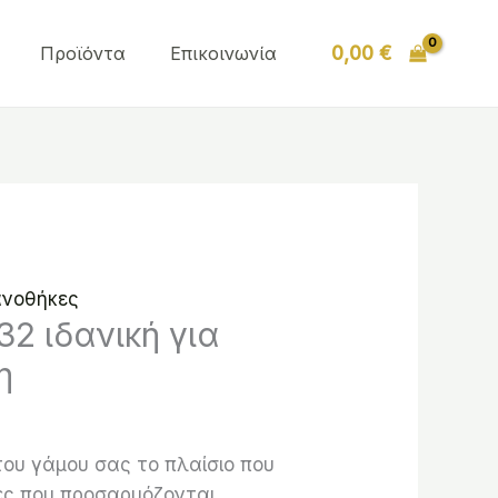
υσα
Προϊόντα
Επικοινωνία
0,00
€
€.
νοθήκες
2 ιδανική για
η
ου γάμου σας το πλαίσιο που
ζες που προσαρμόζονται