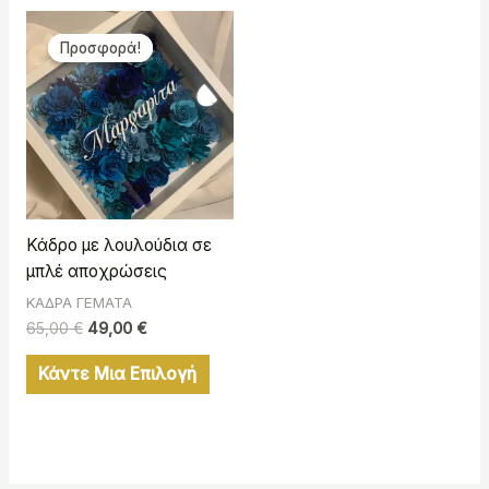
Original
Η
price
τρέχουσα
Προσφορά!
Προσφορά!
was:
τιμή
65,00 €.
είναι:
49,00 €.
Κάδρο με λουλούδια σε
μπλέ αποχρώσεις
ΚΑΔΡΑ ΓΕΜΑΤΑ
65,00
€
49,00
€
Κάντε Μια Επιλογή