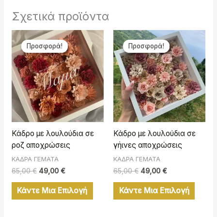
Σχετικά προϊόντα
Original
Η
Original
Η
price
τρέχουσα
price
τρέχουσα
Προσφορά!
Προσφορά!
Προσφορά!
Προσφορά!
was:
τιμή
was:
τιμή
65,00 €.
είναι:
65,00 €.
είναι:
49,00 €.
49,00 €.
Κάδρο με λουλούδια σε
Κάδρο με λουλούδια σε
ροζ αποχρώσεις
γήινες αποχρώσεις
ΚΑΔΡΑ ΓΕΜΑΤΑ
ΚΑΔΡΑ ΓΕΜΑΤΑ
65,00
€
49,00
€
65,00
€
49,00
€
Κάντε Μια Επιλογή
Κάντε Μια Επιλογή