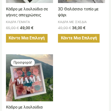
Κάδρο με λουλούδια σε
3D Θαλάσσιο τοπίο με
γήινες αποχρώσεις
ψάρι
ΚΑΔΡΑ ΓΕΜΑΤΑ
ΚΑΔΡΑ ΜΕ ΣΧΕΔΙΑ
65,00
€
49,00
€
49,00
€
36,00
€
Κάντε Μια Επιλογή
Κάντε Μια Επιλογή
Original
Η
price
τρέχουσα
Προσφορά!
Προσφορά!
was:
τιμή
65,00 €.
είναι:
49,00 €.
Κάδρο με λουλούδια