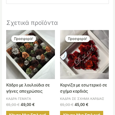
Σχετικά προϊόντα
Original
Η
Original
Η
price
τρέχουσα
price
τρέχουσα
Προσφορά!
Προσφορά!
Προσφορά!
Προσφορά!
was:
τιμή
was:
τιμή
65,00 €.
είναι:
65,00 €.
είναι:
49,00 €.
45,00 €.
Κάδρο με λουλούδια σε
Κορνίζα με εσωτερικό σε
γήινες αποχρώσεις
σχήμα καρδιάς
ΚΑΔΡΑ ΓΕΜΑΤΑ
ΚΑΔΡΑ ΣΕ ΣΧΗΜΑ ΚΑΡΔΙΑΣ
65,00
€
49,00
€
65,00
€
45,00
€