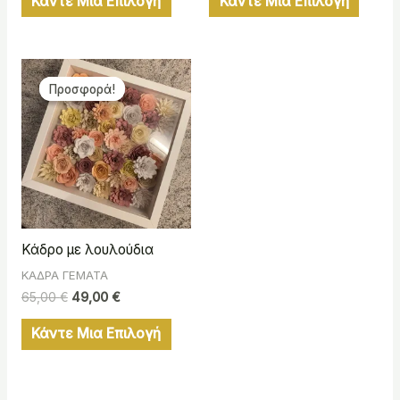
Κάντε Μια Επιλογή
Κάντε Μια Επιλογή
Original
Η
price
τρέχουσα
Προσφορά!
Προσφορά!
was:
τιμή
65,00 €.
είναι:
49,00 €.
Κάδρο με λουλούδια
ΚΑΔΡΑ ΓΕΜΑΤΑ
65,00
€
49,00
€
Κάντε Μια Επιλογή